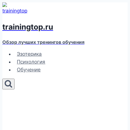
Перейти
к
содержимому
trainingtop.ru
Обзор лучших тренингов обучения
Эзотерика
Психология
Обучение