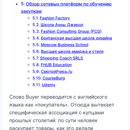
Обзор сетевых платформ по обучению
закупкам
Fashion Factory
Школа Анны Джирол
Fashion Consulting Group (FCG)
Британская высшая школа дизайна
Moscow Business School
Высшая школа имиджа и стиля
Shopping Coach SRLS
FHUB Education
СмотриУчись.ru
CourseBurg
Udemy
Слово Buyer переводится с английского
языка как «покупатель». Отсюда вытекает
специфическая ассоциация с купцами
прошлых столетий: по сути человек
раскупает товары, как это делали