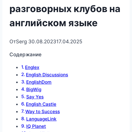
разговорных клубов на
английском языке
От
Serg
30.08.2023
17.04.2025
Содержание
Englex
English Discussions
EnglishDom
BigWig
Say Yes
English Castle
Way to Success
LanguageLink
IQ Planet