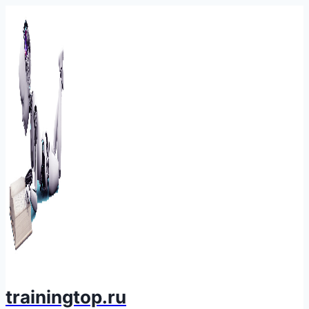
Перейти
к
содержимому
trainingtop.ru