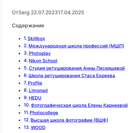
От
Serg
22.07.2023
17.04.2025
Содержание
Skillbox
Международная школа профессий (МШП)
Photoplay
Nikon School
Студия ретуширования Анны Пескишевой
Школа ретуширования Стаса Едреева
Profile
Limonad
HEDU
Фотографическая школа Елены Карнеевой
Photocollege
Высшая школа фотографии (ВШФ)
WOOD