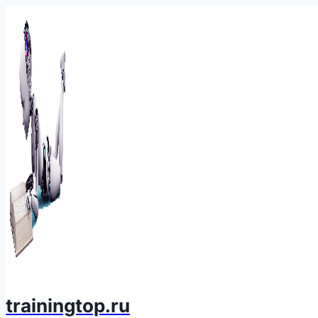
Перейти
к
содержимому
trainingtop.ru